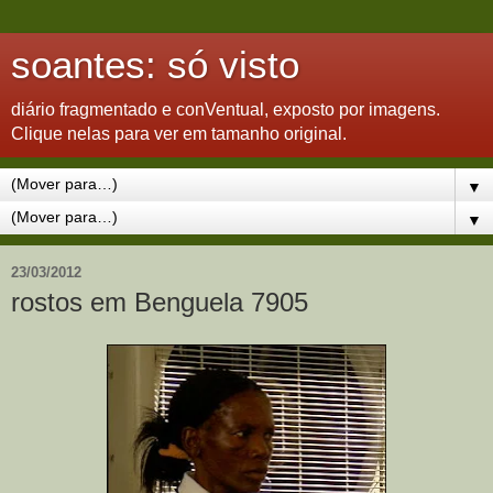
soantes: só visto
diário fragmentado e conVentual, exposto por imagens.
Clique nelas para ver em tamanho original.
▼
▼
23/03/2012
rostos em Benguela 7905