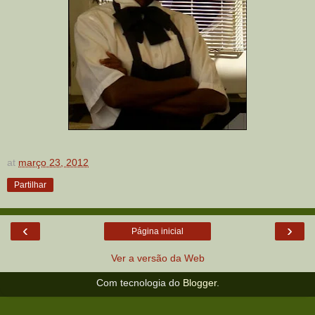
at
março 23, 2012
Partilhar
‹
›
Página inicial
Ver a versão da Web
Com tecnologia do
Blogger
.