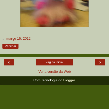
at
março 15, 2012
Partilhar
‹
›
Página inicial
Ver a versão da Web
Com tecnologia do
Blogger
.