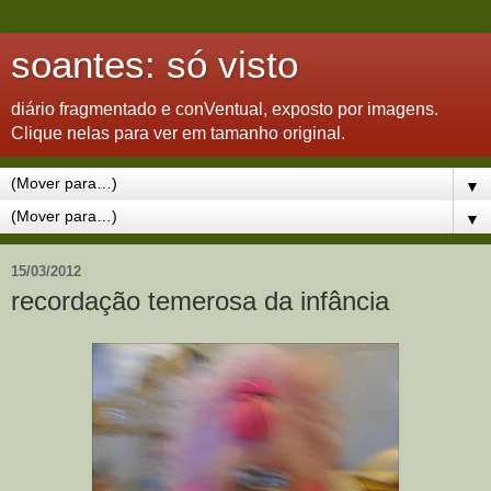
soantes: só visto
diário fragmentado e conVentual, exposto por imagens.
Clique nelas para ver em tamanho original.
▼
▼
15/03/2012
recordação temerosa da infância