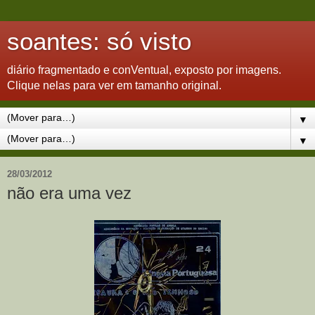
soantes: só visto
diário fragmentado e conVentual, exposto por imagens.
Clique nelas para ver em tamanho original.
▼
▼
28/03/2012
não era uma vez