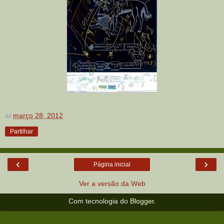
at
março 28, 2012
Partilhar
‹
›
Página inicial
Ver a versão da Web
Com tecnologia do
Blogger
.