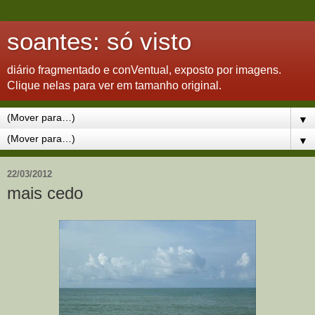
soantes: só visto
diário fragmentado e conVentual, exposto por imagens.
Clique nelas para ver em tamanho original.
▼
▼
22/03/2012
mais cedo