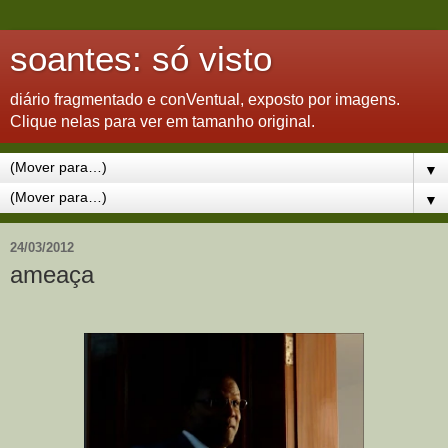
soantes: só visto
diário fragmentado e conVentual, exposto por imagens.
Clique nelas para ver em tamanho original.
▼
▼
24/03/2012
ameaça