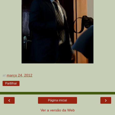
at
março 24, 2012
Partilhar
‹
›
Página inicial
Ver a versão da Web