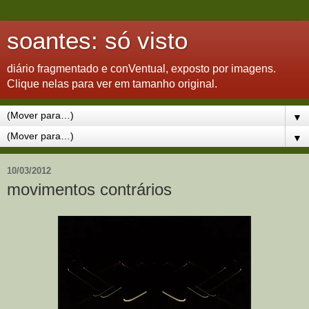
soantes: só visto
diário fragmentado e conVentual, exposto por imagens.
Clique nelas para ver em tamanho original.
▼
▼
10/03/2012
movimentos contrários