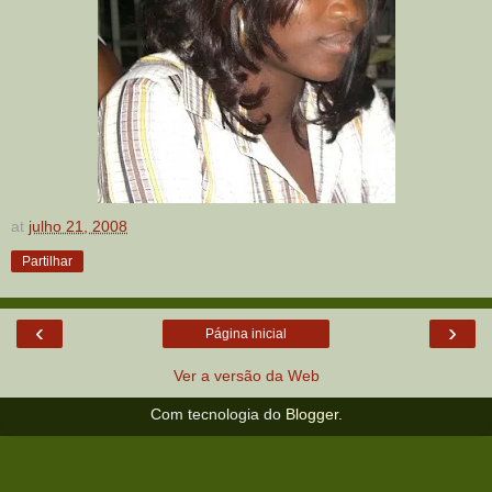
at
julho 21, 2008
Partilhar
‹
›
Página inicial
Ver a versão da Web
Com tecnologia do
Blogger
.