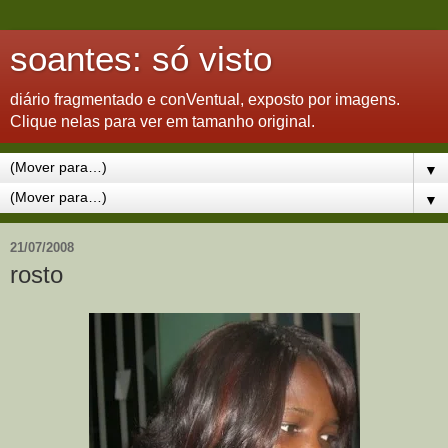
soantes: só visto
diário fragmentado e conVentual, exposto por imagens.
Clique nelas para ver em tamanho original.
▼
▼
21/07/2008
rosto