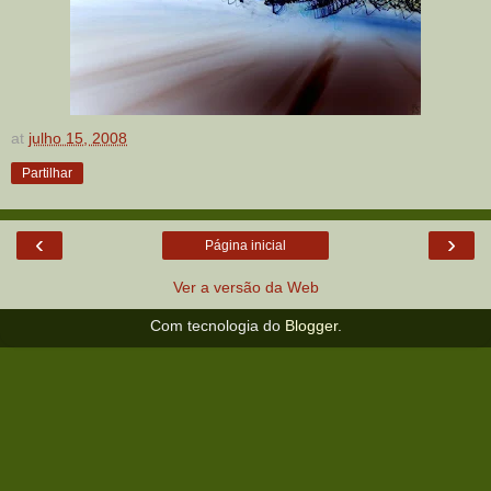
at
julho 15, 2008
Partilhar
‹
›
Página inicial
Ver a versão da Web
Com tecnologia do
Blogger
.