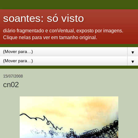
soantes: só visto
diário fragmentado e conVentual, exposto por imagens.
Clique nelas para ver em tamanho original.
▼
▼
15/07/2008
cn02