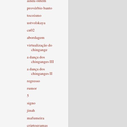
ainda ontem
provérbio banto
tocoísmo
ustvolskaya
cn02
abordagem
virtualização do
chingange
a dança dos
chinganges III
a dança dos
chinganges II
regresso
rumor
5
signo
jinah
mafumeira
criptogramas