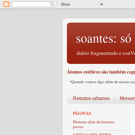
soantes: só 
diário fragmentado e conVe
Átomos estéticos são também cogn
“Quando vemos algo além de nossas expec
Retratos urbanos
Monume
PÁGINAS
Homem além de homem:
poesia
a ruga e a mão: ensaios