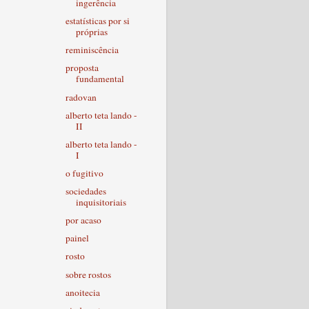
ingerência
estatísticas por si
próprias
reminiscência
proposta
fundamental
radovan
alberto teta lando -
II
alberto teta lando -
I
o fugitivo
sociedades
inquisitoriais
por acaso
painel
rosto
sobre rostos
anoitecia