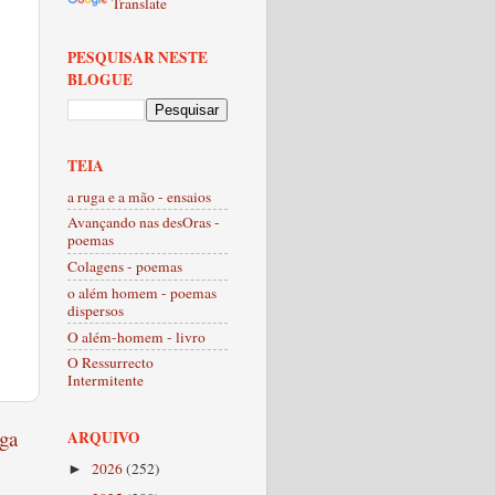
Translate
PESQUISAR NESTE
BLOGUE
TEIA
a ruga e a mão - ensaios
Avançando nas desOras -
poemas
Colagens - poemas
o além homem - poemas
dispersos
O além-homem - livro
O Ressurrecto
Intermitente
ga
ARQUIVO
2026
(252)
►