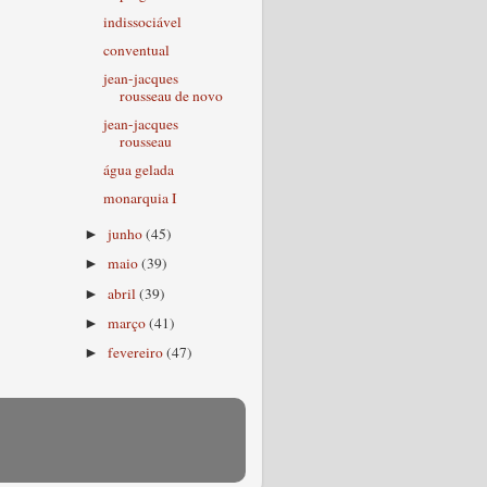
indissociável
conventual
jean-jacques
rousseau de novo
jean-jacques
rousseau
água gelada
monarquia I
junho
(45)
►
maio
(39)
►
abril
(39)
►
março
(41)
►
fevereiro
(47)
►