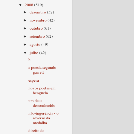
2008
(519)
▼
dezembro
(52)
►
novembro
(42)
►
outubro
(61)
►
setembro
(62)
►
agosto
(49)
►
julho
(42)
▼
b
a poesia segundo
garrett
espera
novos poetas em
benguela
um deus
desconhecido
não-ingerência - o
reverso da
medalha
direito de