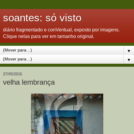
soantes: só visto
diário fragmentado e conVentual, exposto por imagens.
Clique nelas para ver em tamanho original.
▼
▼
27/05/2016
velha lembrança