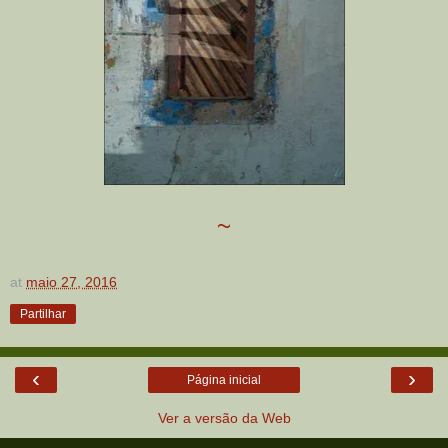
~
at
maio 27, 2016
Partilhar
‹
›
Página inicial
Ver a versão da Web