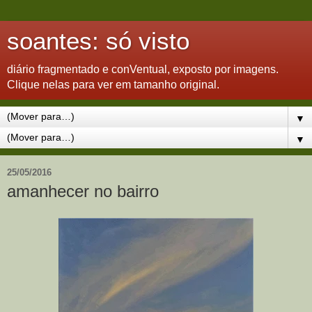
soantes: só visto
diário fragmentado e conVentual, exposto por imagens.
Clique nelas para ver em tamanho original.
▼
▼
25/05/2016
amanhecer no bairro