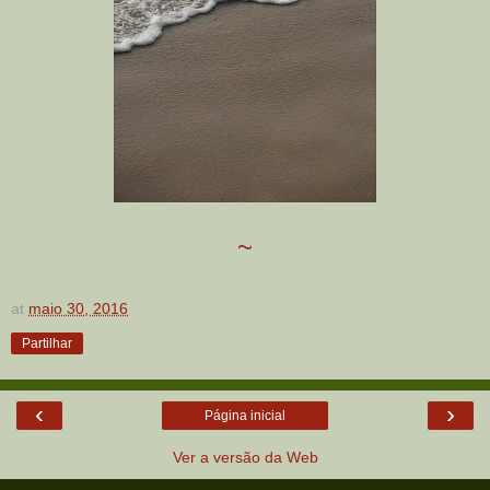
~
at
maio 30, 2016
Partilhar
‹
›
Página inicial
Ver a versão da Web