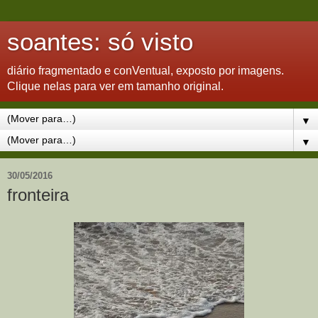
soantes: só visto
diário fragmentado e conVentual, exposto por imagens.
Clique nelas para ver em tamanho original.
▼
▼
30/05/2016
fronteira