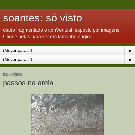
soantes: só visto
diário fragmentado e conVentual, exposto por imagens.
Clique nelas para ver em tamanho original.
▼
▼
01/05/2016
passos na areia