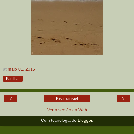
at
maio 01, 2016
Partilhar
‹
›
Página inicial
Ver a versão da Web
Com tecnologia do
Blogger
.