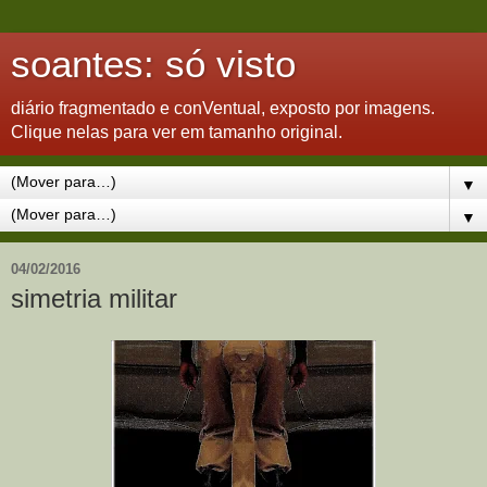
soantes: só visto
diário fragmentado e conVentual, exposto por imagens.
Clique nelas para ver em tamanho original.
▼
▼
04/02/2016
simetria militar