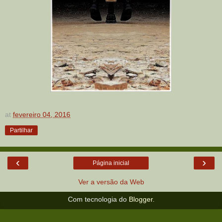
at
fevereiro 04, 2016
Partilhar
‹
›
Página inicial
Ver a versão da Web
Com tecnologia do
Blogger
.