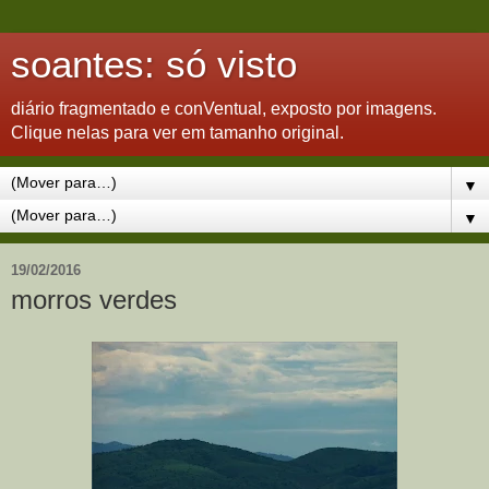
soantes: só visto
diário fragmentado e conVentual, exposto por imagens.
Clique nelas para ver em tamanho original.
▼
▼
19/02/2016
morros verdes