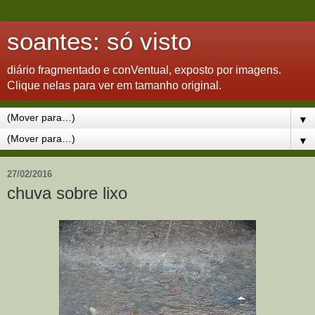
soantes: só visto
diário fragmentado e conVentual, exposto por imagens.
Clique nelas para ver em tamanho original.
▼
▼
27/02/2016
chuva sobre lixo