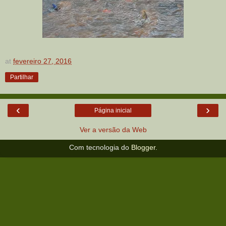
at
fevereiro 27, 2016
Partilhar
‹
›
Página inicial
Ver a versão da Web
Com tecnologia do
Blogger
.