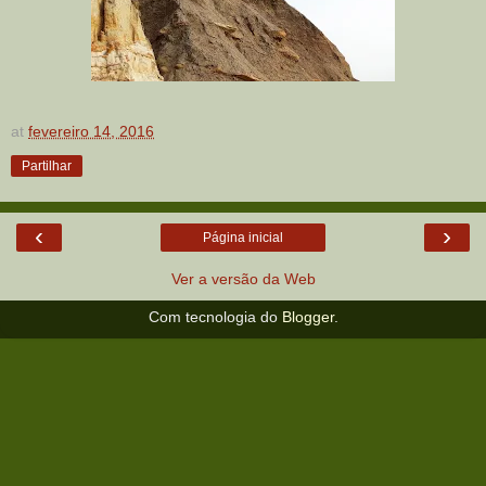
at
fevereiro 14, 2016
Partilhar
‹
›
Página inicial
Ver a versão da Web
Com tecnologia do
Blogger
.