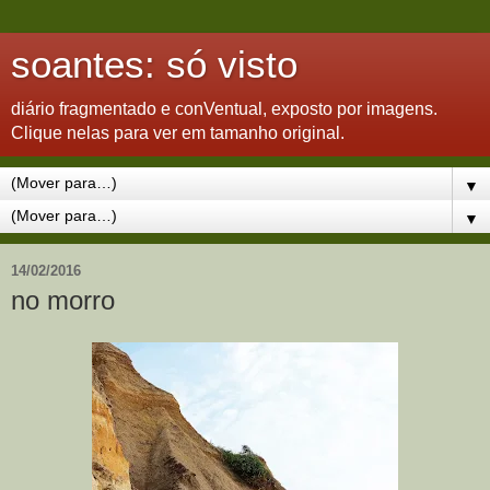
soantes: só visto
diário fragmentado e conVentual, exposto por imagens.
Clique nelas para ver em tamanho original.
▼
▼
14/02/2016
no morro