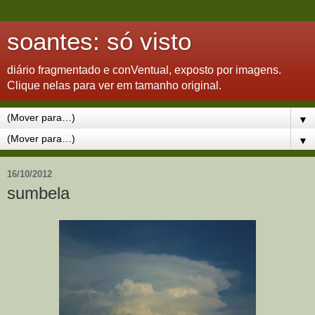
soantes: só visto
diário fragmentado e conVentual, exposto por imagens.
Clique nelas para ver em tamanho original.
▼
▼
16/10/2012
sumbela