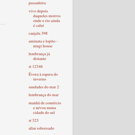
passadeira
vivo depois
daqueles morros
onde o rio ainda
é caluí
canjala 398
aminata e lopito -
ningi house
lembrança já
distante
st 12346
Évora à espera do
inverno
saudades do mar 2
lembrança do mar
manhã de comércio
e névoa numa
cidade do sul
st 323
altar esboroado