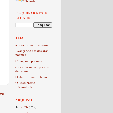
Translate
PESQUISAR NESTE
BLOGUE
TEIA
a ruga e a mão - ensaios
Avançando nas desOras -
poemas
Colagens - poemas
o além homem - poemas
dispersos
O além-homem - livro
O Ressurrecto
Intermitente
ga
ARQUIVO
2026
(252)
►