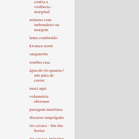
contra a
violência -
marginal
noturno com
imbondeiro na
margem
lenta combustão
kwanza-norte
sanganoite
sombra rasa
água do rio quanza /
não pára de
correr
nasci aqui
volumetria
eborense
paisagem marítima
discurso empolgado
rio cavaco - fim das
hortas
rio cavaco, próximo