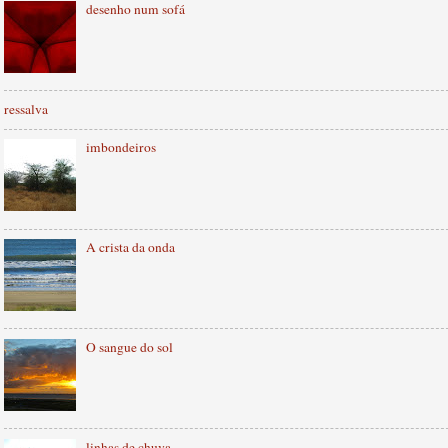
desenho num sofá
ressalva
imbondeiros
A crista da onda
O sangue do sol
linhas de chuva