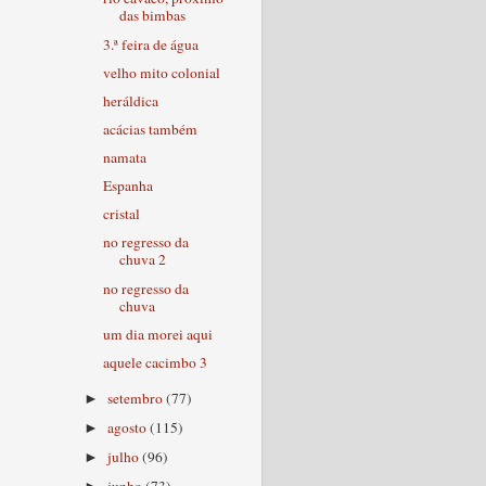
das bimbas
3.ª feira de água
velho mito colonial
heráldica
acácias também
namata
Espanha
cristal
no regresso da
chuva 2
no regresso da
chuva
um dia morei aqui
aquele cacimbo 3
setembro
(77)
►
agosto
(115)
►
julho
(96)
►