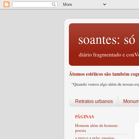
soantes: só 
diário fragmentado e conVe
Átomos estéticos são também cogn
“Quando vemos algo além de nossas expec
Retratos urbanos
Monume
PÁGINAS
Homem além de homem:
poesia
a ruga e a mão: ensaios