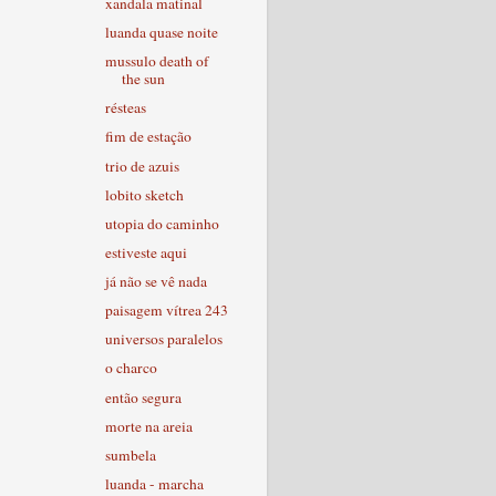
xandala matinal
luanda quase noite
mussulo death of
the sun
résteas
fim de estação
trio de azuis
lobito sketch
utopia do caminho
estiveste aqui
já não se vê nada
paisagem vítrea 243
universos paralelos
o charco
então segura
morte na areia
sumbela
luanda - marcha