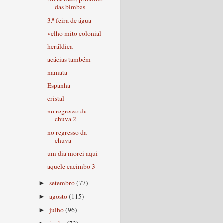
das bimbas
3.ª feira de água
velho mito colonial
heráldica
acácias também
namata
Espanha
cristal
no regresso da
chuva 2
no regresso da
chuva
um dia morei aqui
aquele cacimbo 3
setembro
(77)
►
agosto
(115)
►
julho
(96)
►