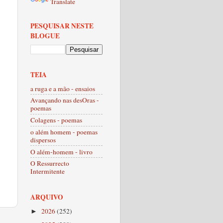
Translate
PESQUISAR NESTE
BLOGUE
TEIA
a ruga e a mão - ensaios
Avançando nas desOras -
poemas
Colagens - poemas
o além homem - poemas
dispersos
O além-homem - livro
O Ressurrecto
Intermitente
ARQUIVO
2026
(252)
►