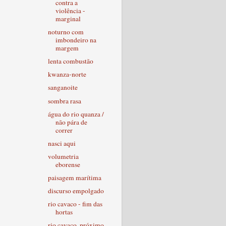
contra a
violência -
marginal
noturno com
imbondeiro na
margem
lenta combustão
kwanza-norte
sanganoite
sombra rasa
água do rio quanza /
não pára de
correr
nasci aqui
volumetria
eborense
paisagem marítima
discurso empolgado
rio cavaco - fim das
hortas
rio cavaco, próximo