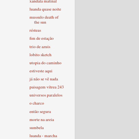
xandala matinal
luanda quase noite
mussulo death of
the sun
résteas
fim de estação
trio de azuis
lobito sketch
utopia do caminho
estiveste aqui
já não se vê nada
paisagem vítrea 243
universos paralelos
o charco
então segura
morte na areia
sumbela
luanda - marcha