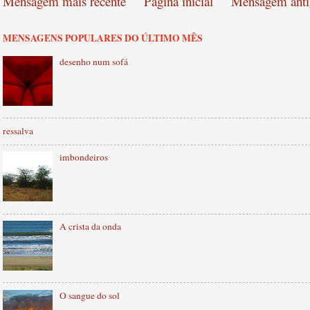
Mensagem mais recente
Página inicial
Mensagem anti
MENSAGENS POPULARES DO ÚLTIMO MÊS
desenho num sofá
ressalva
imbondeiros
A crista da onda
O sangue do sol