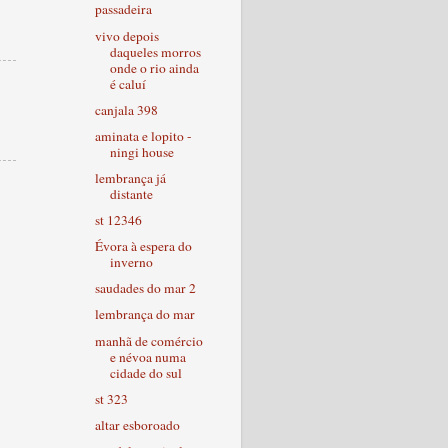
passadeira
vivo depois
daqueles morros
onde o rio ainda
é caluí
canjala 398
aminata e lopito -
ningi house
lembrança já
distante
st 12346
Évora à espera do
inverno
saudades do mar 2
lembrança do mar
manhã de comércio
e névoa numa
cidade do sul
st 323
altar esboroado