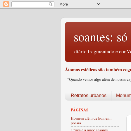
soantes: só 
diário fragmentado e conVe
Átomos estéticos são também cogn
“Quando vemos algo além de nossas expec
Retratos urbanos
Monume
PÁGINAS
Homem além de homem:
poesia
a ruga e a mão: ensaios