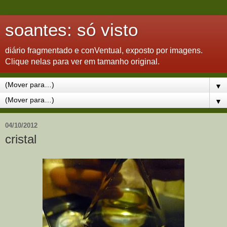
soantes: só visto
diário fragmentado e conVentual, exposto por imagens.
Clique nelas para ver em tamanho original.
▼
▼
04/10/2012
cristal