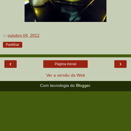
at
outubro 04, 2012
Partilhar
‹
›
Página inicial
Ver a versão da Web
Com tecnologia do
Blogger
.