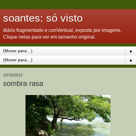
soantes: só visto
diário fragmentado e conVentual, exposto por imagens.
Clique nelas para ver em tamanho original.
▼
▼
12/10/2012
sombra rasa