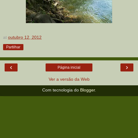
at
outubro 12, 2012
Partilhar
‹
›
Página inicial
Ver a versão da Web
Com tecnologia do
Blogger
.