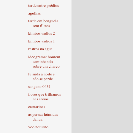
tarde entre prédios
agulhas
tarde em benguela
sem filtros
kimbos vadios 2
kimbos vadios 1
rastros na água
ideograma: homem
caminhando
sobre um charco
lu anda à noite e
não se perde
sangano 0431
flores que trilhamos
nas areias
casuarinas
as pernas húmidas
da lua
voo noturno