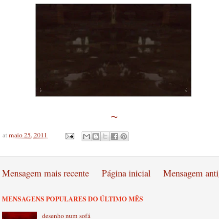
~
at
maio 25, 2011
Mensagem mais recente
Página inicial
Mensagem anti
MENSAGENS POPULARES DO ÚLTIMO MÊS
desenho num sofá