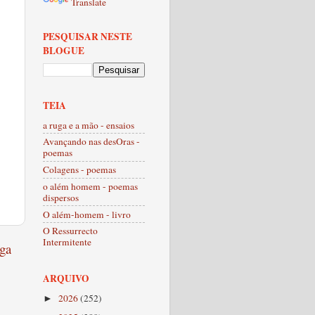
Translate
PESQUISAR NESTE
BLOGUE
TEIA
a ruga e a mão - ensaios
Avançando nas desOras -
poemas
Colagens - poemas
o além homem - poemas
dispersos
O além-homem - livro
O Ressurrecto
Intermitente
ga
ARQUIVO
2026
(252)
►