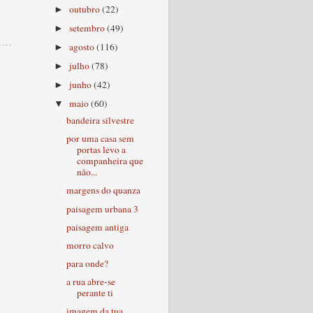
outubro
(22)
►
setembro
(49)
►
agosto
(116)
►
julho
(78)
►
junho
(42)
►
maio
(60)
▼
bandeira silvestre
por uma casa sem
portas levo a
companheira que
não...
margens do quanza
paisagem urbana 3
paisagem antiga
morro calvo
para onde?
a rua abre-se
perante ti
imagem da tua