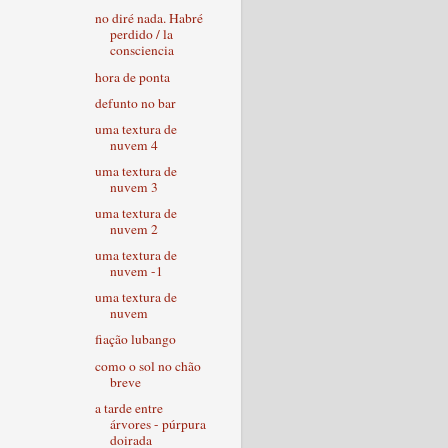
no diré nada. Habré
perdido / la
consciencia
hora de ponta
defunto no bar
uma textura de
nuvem 4
uma textura de
nuvem 3
uma textura de
nuvem 2
uma textura de
nuvem -1
uma textura de
nuvem
fiação lubango
como o sol no chão
breve
a tarde entre
árvores - púrpura
doirada