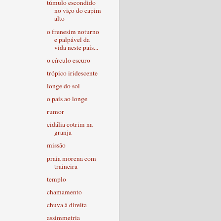
túmulo escondido
no viço do capim
alto
o frenesim noturno
e palpável da
vida neste país...
o círculo escuro
trópico iridescente
longe do sol
o país ao longe
rumor
cidália cotrim na
granja
missão
praia morena com
traineira
templo
chamamento
chuva à direita
assimmetria