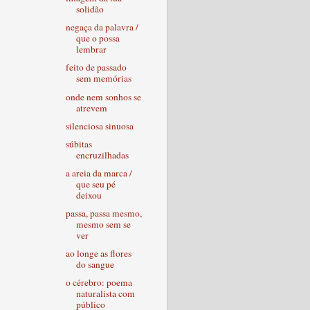
solidão
negaça da palavra /
que o possa
lembrar
feito de passado
sem memórias
onde nem sonhos se
atrevem
silenciosa sinuosa
súbitas
encruzilhadas
a areia da marca /
que seu pé
deixou
passa, passa mesmo,
mesmo sem se
ver
ao longe as flores
do sangue
o cérebro: poema
naturalista com
público