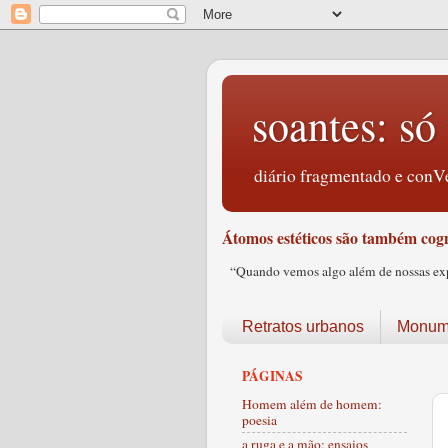
soantes: só 
diário fragmentado e conVe
Átomos estéticos são também cogn
“Quando vemos algo além de nossas expec
Retratos urbanos
Monume
PÁGINAS
Homem além de homem:
poesia
a ruga e a mão: ensaios