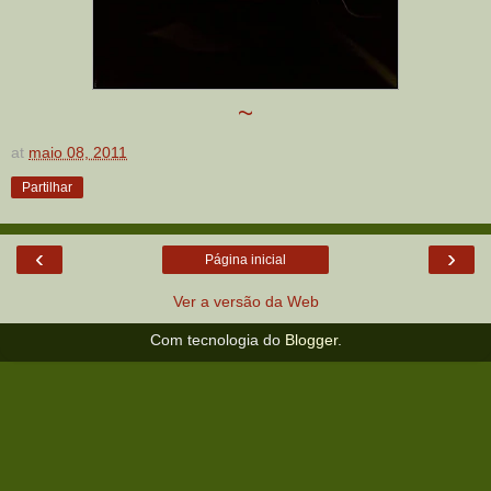
~
at
maio 08, 2011
Partilhar
‹
›
Página inicial
Ver a versão da Web
Com tecnologia do
Blogger
.