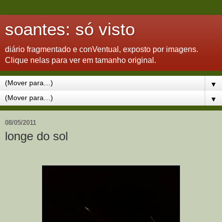
soantes: só visto
diário fragmentado e conVentual, exposto por imagens.
Clique nelas para ver em tamanho original.
▼
▼
08/05/2011
longe do sol