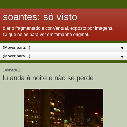
soantes: só visto
diário fragmentado e conVentual, exposto por imagens.
Clique nelas para ver em tamanho original.
▼
▼
14/05/2011
lu anda à noite e não se perde