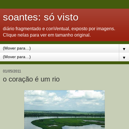
soantes: só visto
diário fragmentado e conVentual, exposto por imagens.
Clique nelas para ver em tamanho original.
▼
▼
01/05/2011
o coração é um rio