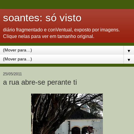
soantes: só visto
diário fragmentado e conVentual, exposto por imagens.
Clique nelas para ver em tamanho original.
▼
▼
25/05/2011
a rua abre-se perante ti