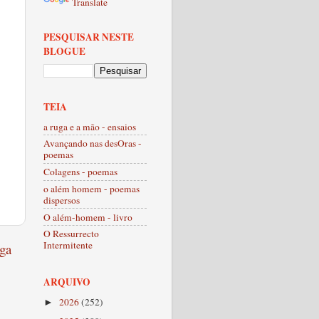
Translate
PESQUISAR NESTE
BLOGUE
TEIA
a ruga e a mão - ensaios
Avançando nas desOras -
poemas
Colagens - poemas
o além homem - poemas
dispersos
O além-homem - livro
O Ressurrecto
Intermitente
ga
ARQUIVO
2026
(252)
►