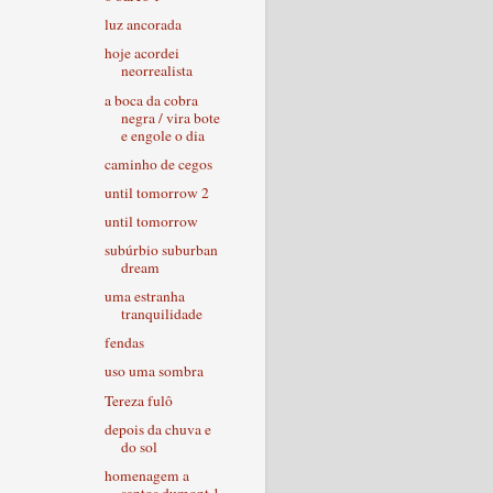
luz ancorada
hoje acordei
neorrealista
a boca da cobra
negra / vira bote
e engole o dia
caminho de cegos
until tomorrow 2
until tomorrow
subúrbio suburban
dream
uma estranha
tranquilidade
fendas
uso uma sombra
Tereza fulô
depois da chuva e
do sol
homenagem a
santos dumont 1