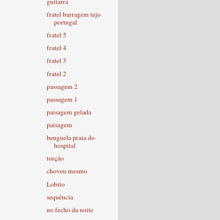
guitarra
fratel barragem tejo
portugal
fratel 5
fratel 4
fratel 3
fratel 2
passagem 2
passagem 1
paisagem gelada
paisagem
benguela praia do
hospital
torção
choveu mesmo
Lobito
sequência
no fecho da noite