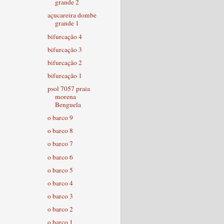
grande 2
açucareira dombe
grande 1
bifurcação 4
bifurcação 3
bifurcação 2
bifurcação 1
psol 7057 praia
morena
Benguela
o barco 9
o barco 8
o barco 7
o barco 6
o barco 5
o barco 4
o barco 3
o barco 2
o barco 1