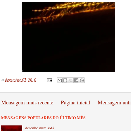
at
dezembro 07, 2010
Mensagem mais recente
Página inicial
Mensagem anti
MENSAGENS POPULARES DO ÚLTIMO MÊS
desenho num sofá