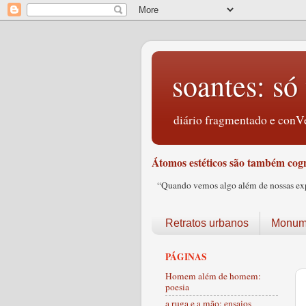
soantes: só 
diário fragmentado e conVe
Átomos estéticos são também cogn
“Quando vemos algo além de nossas expec
Retratos urbanos
Monume
PÁGINAS
Homem além de homem:
poesia
a ruga e a mão: ensaios