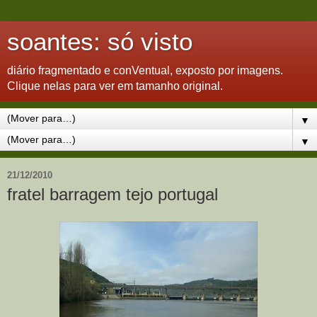
soantes: só visto
diário fragmentado e conVentual, exposto por imagens.
Clique nelas para ver em tamanho original.
▼
▼
21/12/2010
fratel barragem tejo portugal