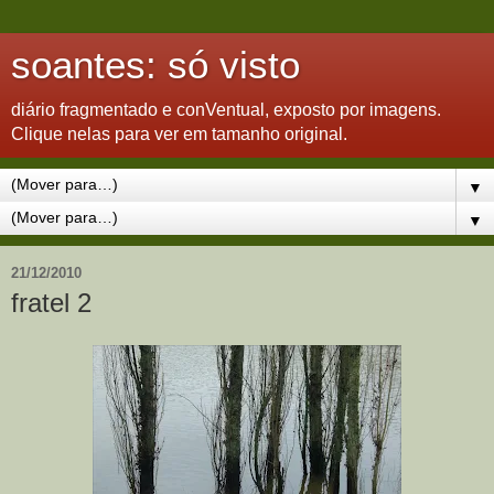
soantes: só visto
diário fragmentado e conVentual, exposto por imagens.
Clique nelas para ver em tamanho original.
▼
▼
21/12/2010
fratel 2