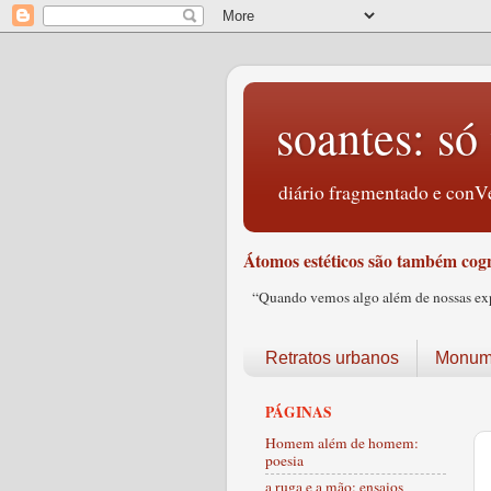
soantes: só 
diário fragmentado e conVe
Átomos estéticos são também cogn
“Quando vemos algo além de nossas expec
Retratos urbanos
Monume
PÁGINAS
Homem além de homem:
poesia
a ruga e a mão: ensaios