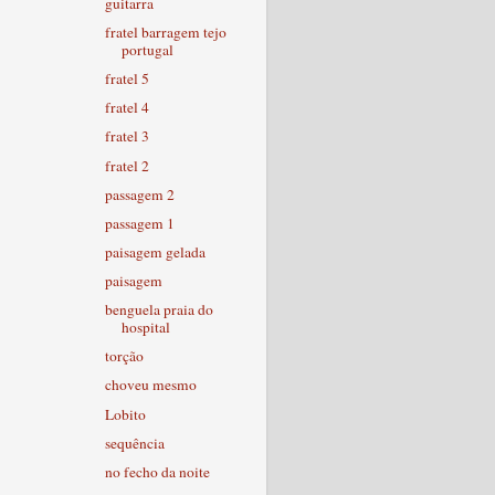
guitarra
fratel barragem tejo
portugal
fratel 5
fratel 4
fratel 3
fratel 2
passagem 2
passagem 1
paisagem gelada
paisagem
benguela praia do
hospital
torção
choveu mesmo
Lobito
sequência
no fecho da noite