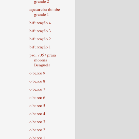
grande 2
açucareira dombe
grande 1
bifurcação 4
bifurcação 3
bifurcação 2
bifurcação 1
psol 7057 praia
morena
Benguela
o barco 9
o barco 8
o barco 7
o barco 6
o barco 5
o barco 4
o barco 3
o barco 2
o barco 1