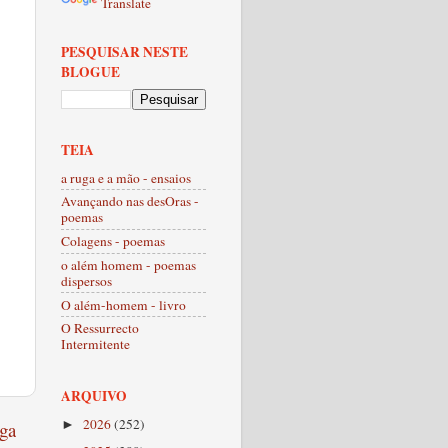
Translate
PESQUISAR NESTE
BLOGUE
TEIA
a ruga e a mão - ensaios
Avançando nas desOras -
poemas
Colagens - poemas
o além homem - poemas
dispersos
O além-homem - livro
O Ressurrecto
Intermitente
ARQUIVO
2026
(252)
ga
►