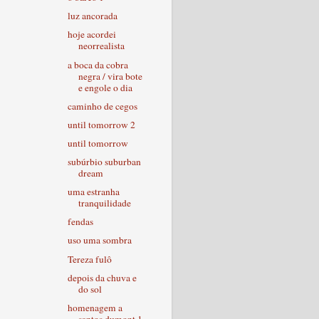
luz ancorada
hoje acordei
neorrealista
a boca da cobra
negra / vira bote
e engole o dia
caminho de cegos
until tomorrow 2
until tomorrow
subúrbio suburban
dream
uma estranha
tranquilidade
fendas
uso uma sombra
Tereza fulô
depois da chuva e
do sol
homenagem a
santos dumont 1