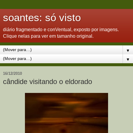
soantes: só visto
diário fragmentado e conVentual, exposto por imagens.
Clique nelas para ver em tamanho original.
▼
▼
16/12/2010
cândide visitando o eldorado