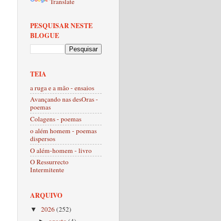
Translate
PESQUISAR NESTE
BLOGUE
TEIA
a ruga e a mão - ensaios
Avançando nas desOras -
poemas
Colagens - poemas
o além homem - poemas
dispersos
O além-homem - livro
O Ressurrecto
Intermitente
ARQUIVO
2026
(252)
▼
agosto
(4)