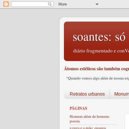
soantes: só 
diário fragmentado e conVe
Átomos estéticos são também cogn
“Quando vemos algo além de nossas expec
Retratos urbanos
Monume
PÁGINAS
Homem além de homem:
poesia
a ruga e a mão: ensaios