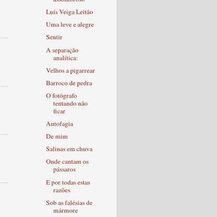
Luís Veiga Leitão
Uma leve e alegre
Sentir
A separação
analítica:
Velhos a pigarrear
Barroco de pedra
O fotógrafo
tentando não
ficar
Autofagia
De mim
Salinas em chuva
Onde cantam os
pássaros
E por todas estas
razões
Sob as falésias de
mármore