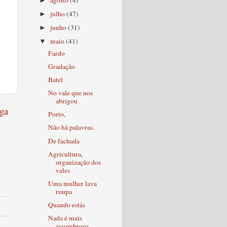
►
julho
(47)
►
junho
(31)
►
maio
(41)
▼
Fardo
Gradação
Batel
No vale que nos
abrigou
ga
Porto,
Não há palavras.
De fachada
Agricultura,
organização dos
vales
Uma mulher lava
roupa
Quando estás
Nada é mais
assombroso