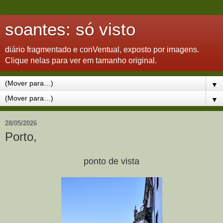
soantes: só visto
diário fragmentado e conVentual, exposto por imagens.
Clique nelas para ver em tamanho original.
▼
▼
28/05/2026
Porto,
ponto de vista