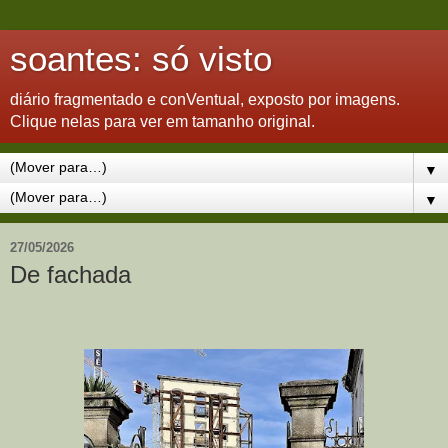
soantes: só visto
diário fragmentado e conVentual, exposto por imagens.
Clique nelas para ver em tamanho original.
▼
▼
27/05/2026
De fachada