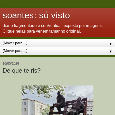
soantes: só visto
diário fragmentado e conVentual, exposto por imagens.
Clique nelas para ver em tamanho original.
▼
▼
10/05/2026
De que te ris?