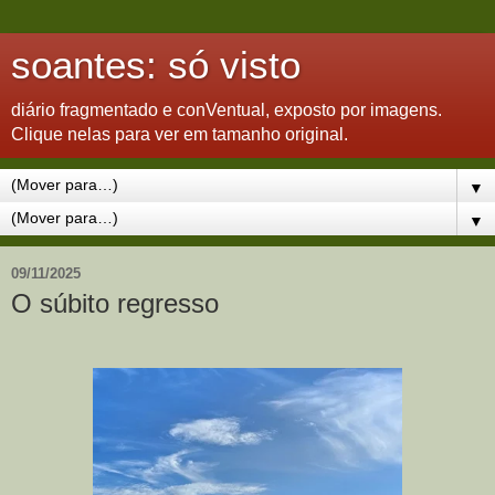
soantes: só visto
diário fragmentado e conVentual, exposto por imagens.
Clique nelas para ver em tamanho original.
▼
▼
09/11/2025
O súbito regresso