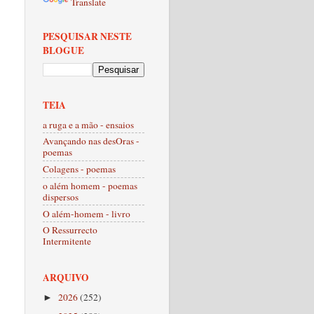
Translate
PESQUISAR NESTE
BLOGUE
TEIA
a ruga e a mão - ensaios
Avançando nas desOras -
poemas
Colagens - poemas
o além homem - poemas
dispersos
O além-homem - livro
O Ressurrecto
Intermitente
ARQUIVO
2026
(252)
►