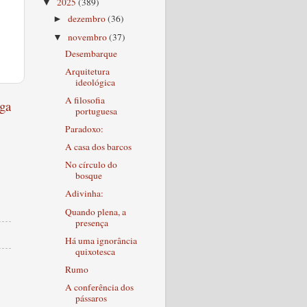
2025
(389)
▼
dezembro
(36)
►
novembro
(37)
▼
Desembarque
Arquitetura
ideológica
A filosofia
ga
portuguesa
Paradoxo:
A casa dos barcos
No círculo do
bosque
Adivinha:
Quando plena, a
presença
Há uma ignorância
quixotesca
Rumo
A conferência dos
pássaros