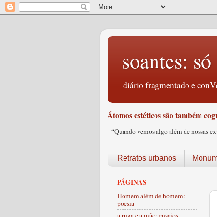
soantes: só 
diário fragmentado e conVe
Átomos estéticos são também cogn
“Quando vemos algo além de nossas expec
Retratos urbanos
Monume
PÁGINAS
Homem além de homem:
poesia
a ruga e a mão: ensaios