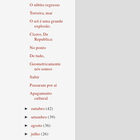
O súbito regresso
Torreira, mar
O sol é uma grande
explosão.
Cícero, De
Republica:
No ponto
De tudo,
Geometricamente
nós somos
Subir
Passaram por aí
Apagamento
cultural
outubro
(42)
►
setembro
(39)
►
agosto
(36)
►
julho
(26)
►