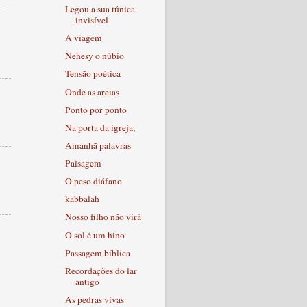
Legou a sua túnica
invisível
A viagem
Nehesy o núbio
Tensão poética
Onde as areias
Ponto por ponto
Na porta da igreja,
Amanhã palavras
Paisagem
O peso diáfano
kabbalah
Nosso filho não virá
O sol é um hino
Passagem bíblica
Recordações do lar
antigo
As pedras vivas