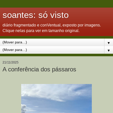
soantes: só visto
diário fragmentado e conVentual, exposto por imagens.
Clique nelas para ver em tamanho original.
▼
▼
21/11/2025
A conferência dos pássaros