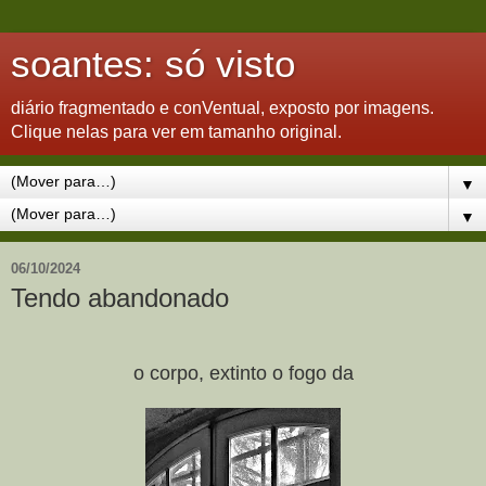
soantes: só visto
diário fragmentado e conVentual, exposto por imagens.
Clique nelas para ver em tamanho original.
▼
▼
06/10/2024
Tendo abandonado
o corpo, extinto o fogo da