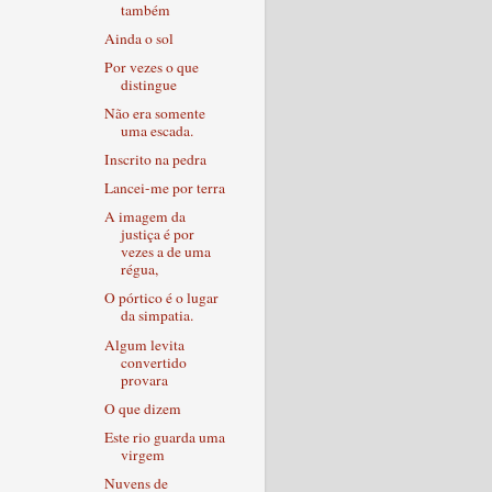
também
Ainda o sol
Por vezes o que
distingue
Não era somente
uma escada.
Inscrito na pedra
Lancei-me por terra
A imagem da
justiça é por
vezes a de uma
régua,
O pórtico é o lugar
da simpatia.
Algum levita
convertido
provara
O que dizem
Este rio guarda uma
virgem
Nuvens de