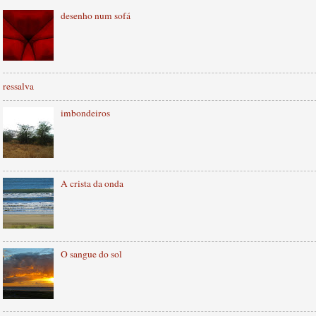
desenho num sofá
ressalva
imbondeiros
A crista da onda
O sangue do sol