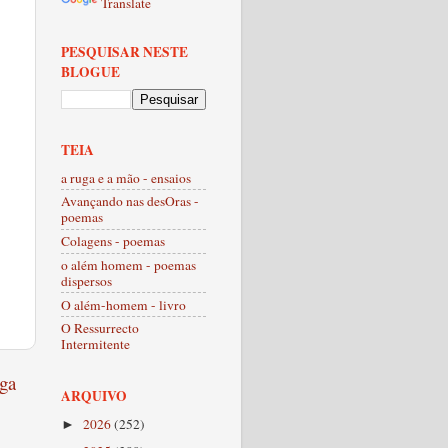
Translate
PESQUISAR NESTE
BLOGUE
TEIA
a ruga e a mão - ensaios
Avançando nas desOras -
poemas
Colagens - poemas
o além homem - poemas
dispersos
O além-homem - livro
O Ressurrecto
Intermitente
ga
ARQUIVO
2026
(252)
►