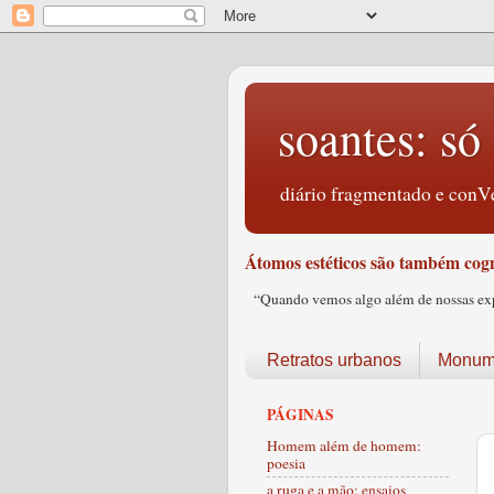
soantes: só 
diário fragmentado e conVe
Átomos estéticos são também cogn
“Quando vemos algo além de nossas expec
Retratos urbanos
Monume
PÁGINAS
Homem além de homem:
poesia
a ruga e a mão: ensaios