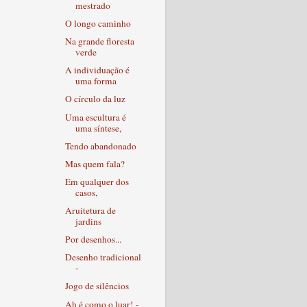
mestrado
O longo caminho
Na grande floresta
verde
A individuação é
uma forma
O círculo da luz
Uma escultura é
uma síntese,
Tendo abandonado
Mas quem fala?
Em qualquer dos
casos,
Aruitetura de
jardins
Por desenhos...
Desenho tradicional
-
Jogo de silêncios
Ah é como o luar! -