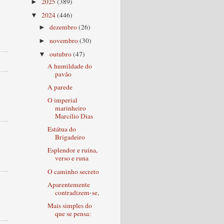
2025
(389)
►
2024
(446)
▼
dezembro
(26)
►
novembro
(30)
►
outubro
(47)
▼
A humildade do
pavão
A parede
O imperial
marinheiro
Marcílio Dias
Estátua do
Brigadeiro
Esplendor e ruína,
verso e runa
O caminho secreto
Aparentemente
contradizem-se,
Mais simples do
que se pensa: