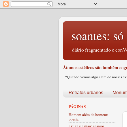
soantes: só 
diário fragmentado e conVe
Átomos estéticos são também cogn
“Quando vemos algo além de nossas expec
Retratos urbanos
Monume
PÁGINAS
Homem além de homem:
poesia
a ruga e a mão: ensaios