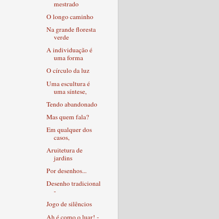
mestrado
O longo caminho
Na grande floresta
verde
A individuação é
uma forma
O círculo da luz
Uma escultura é
uma síntese,
Tendo abandonado
Mas quem fala?
Em qualquer dos
casos,
Aruitetura de
jardins
Por desenhos...
Desenho tradicional
-
Jogo de silêncios
Ah é como o luar! -