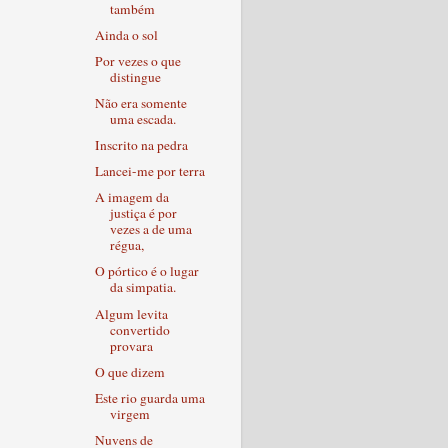
também
Ainda o sol
Por vezes o que
distingue
Não era somente
uma escada.
Inscrito na pedra
Lancei-me por terra
A imagem da
justiça é por
vezes a de uma
régua,
O pórtico é o lugar
da simpatia.
Algum levita
convertido
provara
O que dizem
Este rio guarda uma
virgem
Nuvens de