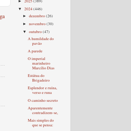
2025
(389)
►
2024
(446)
▼
ga
dezembro
(26)
►
novembro
(30)
►
outubro
(47)
▼
A humildade do
pavão
A parede
O imperial
marinheiro
Marcílio Dias
Estátua do
Brigadeiro
Esplendor e ruína,
verso e runa
O caminho secreto
Aparentemente
contradizem-se,
Mais simples do
que se pensa: