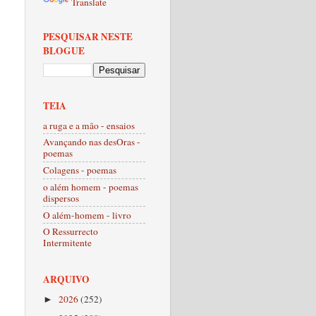
Translate
PESQUISAR NESTE
BLOGUE
TEIA
a ruga e a mão - ensaios
Avançando nas desOras -
poemas
Colagens - poemas
o além homem - poemas
dispersos
O além-homem - livro
O Ressurrecto
Intermitente
ARQUIVO
2026
(252)
►