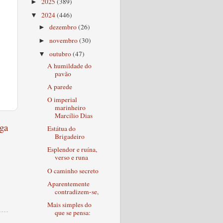
2025
(389)
►
2024
(446)
▼
dezembro
(26)
►
novembro
(30)
►
outubro
(47)
▼
A humildade do
pavão
A parede
O imperial
marinheiro
Marcílio Dias
ga
Estátua do
Brigadeiro
Esplendor e ruína,
verso e runa
O caminho secreto
Aparentemente
contradizem-se,
Mais simples do
que se pensa: