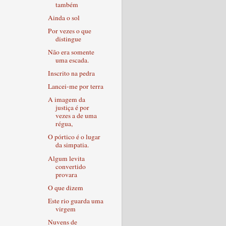
também
Ainda o sol
Por vezes o que
distingue
Não era somente
uma escada.
Inscrito na pedra
Lancei-me por terra
A imagem da
justiça é por
vezes a de uma
régua,
O pórtico é o lugar
da simpatia.
Algum levita
convertido
provara
O que dizem
Este rio guarda uma
virgem
Nuvens de