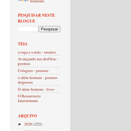
Translate
PESQUISAR NESTE
BLOGUE
TEIA
a ruga e a mão - ensaios
Avançando nas desOras -
poemas
Colagens - poemas
o além homem - poemas
dispersos
O além-homem - livro
O Ressurrecto
Intermitente
ARQUIVO
2026
(252)
►