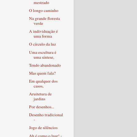
mestrado
O longo caminho
Na grande floresta
verde
A individuação é
uma forma
O círculo da luz
Uma escultura é
uma síntese,
Tendo abandonado
Mas quem fala?
Em qualquer dos
casos,
Aruitetura de
jardins
Por desenhos...
Desenho tradicional
-
Jogo de silêncios
Ah é como o luar! -