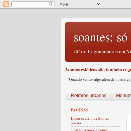
soantes: só 
diário fragmentado e conVe
Átomos estéticos são também cogn
“Quando vemos algo além de nossas expec
Retratos urbanos
Monume
PÁGINAS
Homem além de homem:
poesia
a ruga e a mão: ensaios