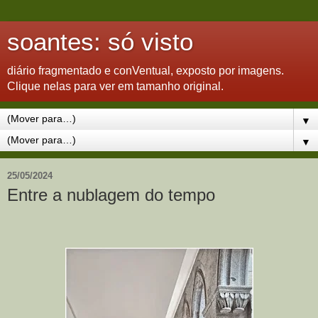
soantes: só visto
diário fragmentado e conVentual, exposto por imagens.
Clique nelas para ver em tamanho original.
▼
▼
25/05/2024
Entre a nublagem do tempo