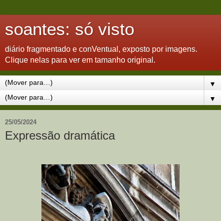
soantes: só visto
diário fragmentado e conVentual, exposto por imagens.
Clique nelas para ver em tamanho original.
▼
▼
25/05/2024
Expressão dramática