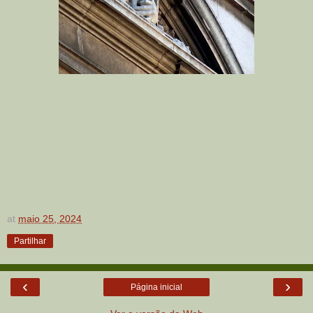
at
maio 25, 2024
Partilhar
‹
›
Página inicial