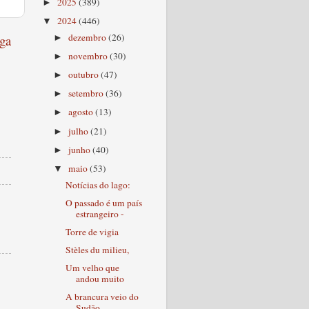
2025
(389)
►
2024
(446)
▼
dezembro
(26)
ga
►
novembro
(30)
►
outubro
(47)
►
setembro
(36)
►
agosto
(13)
►
julho
(21)
►
junho
(40)
►
maio
(53)
▼
Notícias do lago:
O passado é um país
estrangeiro -
Torre de vigia
Stèles du milieu,
Um velho que
andou muito
A brancura veio do
Sudão,