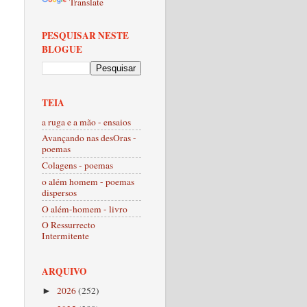
Translate
PESQUISAR NESTE
BLOGUE
TEIA
a ruga e a mão - ensaios
Avançando nas desOras -
poemas
Colagens - poemas
o além homem - poemas
dispersos
O além-homem - livro
O Ressurrecto
Intermitente
ARQUIVO
2026
(252)
►