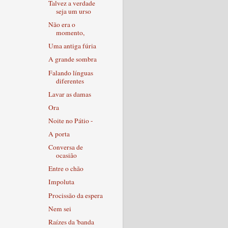
Talvez a verdade
seja um urso
Não era o
momento,
Uma antiga fúria
A grande sombra
Falando línguas
diferentes
Lavar as damas
Ora
Noite no Pátio -
A porta
Conversa de
ocasião
Entre o chão
Impoluta
Procissão da espera
Nem sei
Raízes da 'banda