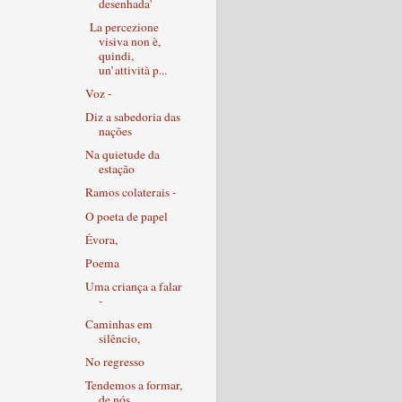
desenhada'
La percezione
visiva non è,
quindi,
un’attività p...
Voz -
Diz a sabedoria das
nações
Na quietude da
estação
Ramos colaterais -
O poeta de papel
Évora,
Poema
Uma criança a falar
-
Caminhas em
silêncio,
No regresso
Tendemos a formar,
de nós