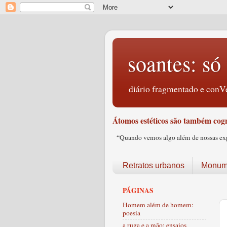
soantes: só 
diário fragmentado e conVe
Átomos estéticos são também cogn
“Quando vemos algo além de nossas expec
Retratos urbanos
Monume
PÁGINAS
Homem além de homem:
poesia
a ruga e a mão: ensaios