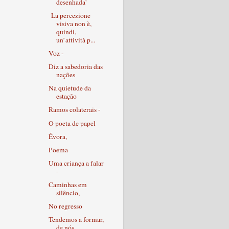
desenhada'
La percezione
visiva non è,
quindi,
un’attività p...
Voz -
Diz a sabedoria das
nações
Na quietude da
estação
Ramos colaterais -
O poeta de papel
Évora,
Poema
Uma criança a falar
-
Caminhas em
silêncio,
No regresso
Tendemos a formar,
de nós