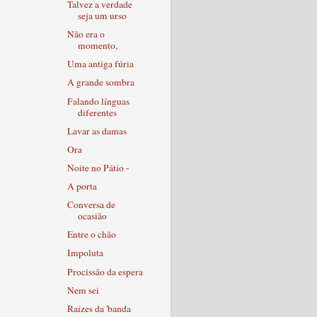
Talvez a verdade
seja um urso
Não era o
momento,
Uma antiga fúria
A grande sombra
Falando línguas
diferentes
Lavar as damas
Ora
Noite no Pátio -
A porta
Conversa de
ocasião
Entre o chão
Impoluta
Procissão da espera
Nem sei
Raízes da 'banda