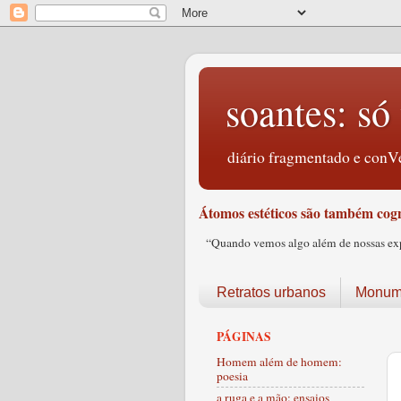
soantes: só 
diário fragmentado e conVe
Átomos estéticos são também cogn
“Quando vemos algo além de nossas expec
Retratos urbanos
Monume
PÁGINAS
Homem além de homem:
poesia
a ruga e a mão: ensaios