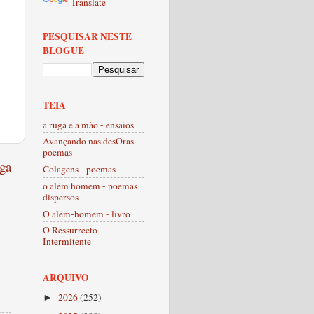
Translate
PESQUISAR NESTE
BLOGUE
TEIA
a ruga e a mão - ensaios
Avançando nas desOras -
poemas
ga
Colagens - poemas
o além homem - poemas
dispersos
O além-homem - livro
O Ressurrecto
Intermitente
ARQUIVO
2026
(252)
►