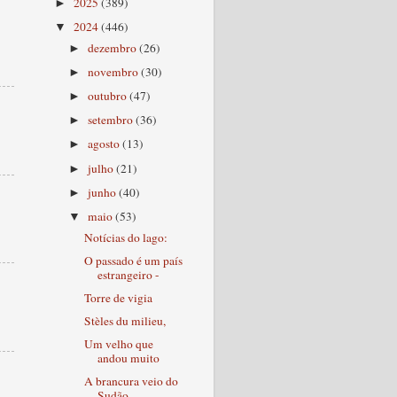
2025
(389)
►
2024
(446)
▼
dezembro
(26)
►
novembro
(30)
►
outubro
(47)
►
setembro
(36)
►
agosto
(13)
►
julho
(21)
►
junho
(40)
►
maio
(53)
▼
Notícias do lago:
O passado é um país
estrangeiro -
Torre de vigia
Stèles du milieu,
Um velho que
andou muito
A brancura veio do
Sudão,