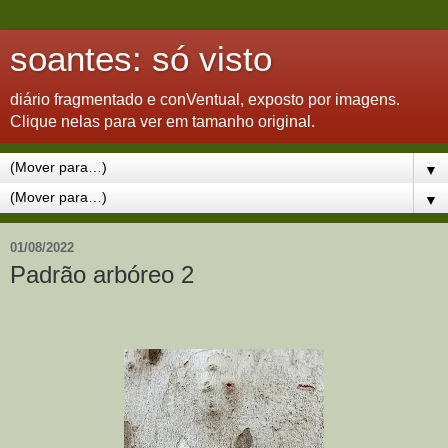
soantes: só visto
diário fragmentado e conVentual, exposto por imagens.
Clique nelas para ver em tamanho original.
▼
▼
01/08/2022
Padrão arbóreo 2