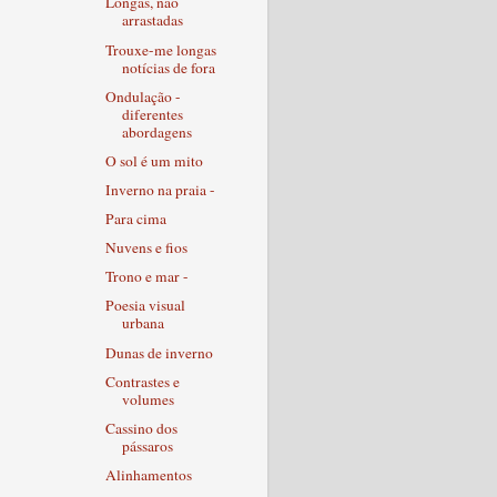
Longas, não
arrastadas
Trouxe-me longas
notícias de fora
Ondulação -
diferentes
abordagens
O sol é um mito
Inverno na praia -
Para cima
Nuvens e fios
Trono e mar -
Poesia visual
urbana
Dunas de inverno
Contrastes e
volumes
Cassino dos
pássaros
Alinhamentos