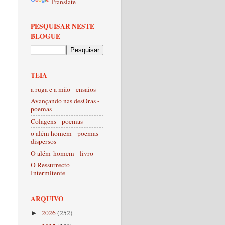
Translate
PESQUISAR NESTE
BLOGUE
TEIA
a ruga e a mão - ensaios
Avançando nas desOras -
poemas
Colagens - poemas
o além homem - poemas
dispersos
O além-homem - livro
O Ressurrecto
Intermitente
ARQUIVO
2026
(252)
►