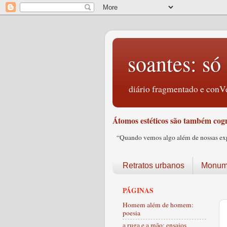
soantes: só 
diário fragmentado e conVe
Átomos estéticos são também cogn
“Quando vemos algo além de nossas expec
Retratos urbanos
Monume
PÁGINAS
Homem além de homem:
poesia
a ruga e a mão: ensaios