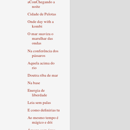
aConChegando a
noite
Cidade de Pelotas
Onde day with a
kombi
O mar suaviza o
marulhar das
ondas
Na conferência dos
pássaros
Aquela acima do
rio
Doutra riba de mar
Na base
Energia de
liberdade
Leia sem palas
E como definirias tu
Ao mesmo tempo é
mágico e dói
Árvore com água