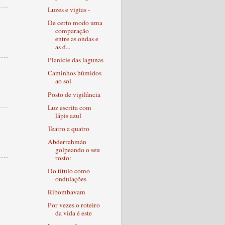
Luzes e vigias -
De certo modo uma
comparação
entre as ondas e
as d...
Planície das lagunas
Caminhos húmidos
ao sol
Posto de vigilância
Luz escrita com
lápis azul
Teatro a quatro
Abderrahmán
golpeando o seu
rosto:
Do título como
ondulações
Ribombavam
Por vezes o roteiro
da vida é este