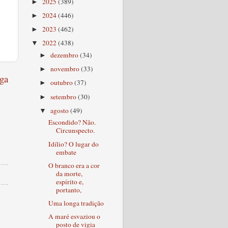
2025
(389)
►
2024
(446)
►
2023
(462)
►
2022
(438)
▼
dezembro
(34)
►
novembro
(33)
►
ga
outubro
(37)
►
setembro
(30)
►
agosto
(49)
▼
Escondido? Não.
Circunspecto.
Idílio? O lugar do
embate
O branco era a cor
da morte,
espírito e,
portanto,
Uma longa tradição
A maré esvaziou o
posto de vigia