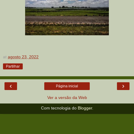
at
agosto 23, 2022
Partilhar
‹
›
Página inicial
Ver a versão da Web
Com tecnologia do
Blogger
.