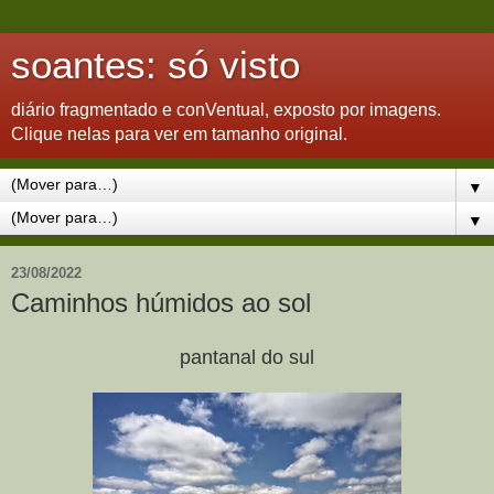
soantes: só visto
diário fragmentado e conVentual, exposto por imagens.
Clique nelas para ver em tamanho original.
▼
▼
23/08/2022
Caminhos húmidos ao sol
pantanal do sul